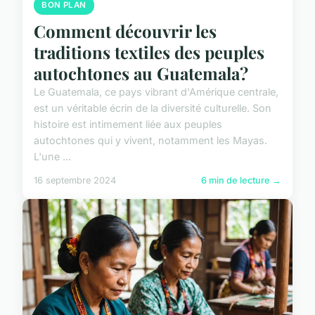
BON PLAN
Comment découvrir les
traditions textiles des peuples
autochtones au Guatemala?
Le Guatemala, ce pays vibrant d'Amérique centrale,
est un véritable écrin de la diversité culturelle. Son
histoire est intimement liée aux peuples
autochtones qui y vivent, notamment les Mayas.
L'une ...
16 septembre 2024
6 min de lecture →