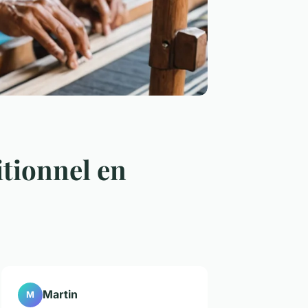
itionnel en
Martin
M