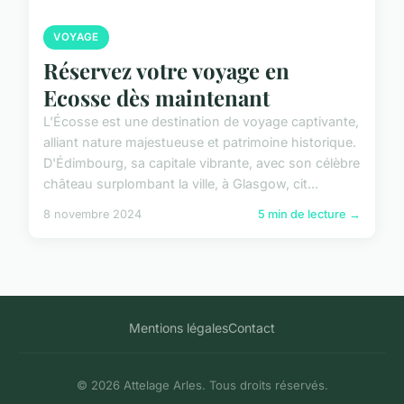
VOYAGE
Réservez votre voyage en
Ecosse dès maintenant
L'Écosse est une destination de voyage captivante,
alliant nature majestueuse et patrimoine historique.
D'Édimbourg, sa capitale vibrante, avec son célèbre
château surplombant la ville, à Glasgow, cit...
8 novembre 2024
5 min de lecture →
Mentions légales
Contact
© 2026 Attelage Arles. Tous droits réservés.