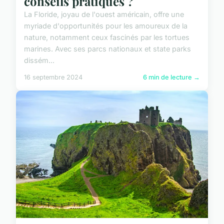
conseils pratiques ?
La Floride, joyau de l'ouest américain, offre une
myriade d'opportunités pour les amoureux de la
nature, notamment ceux fascinés par les tortues
marines. Avec ses parcs nationaux et state parks
dissém...
16 septembre 2024
6 min de lecture →