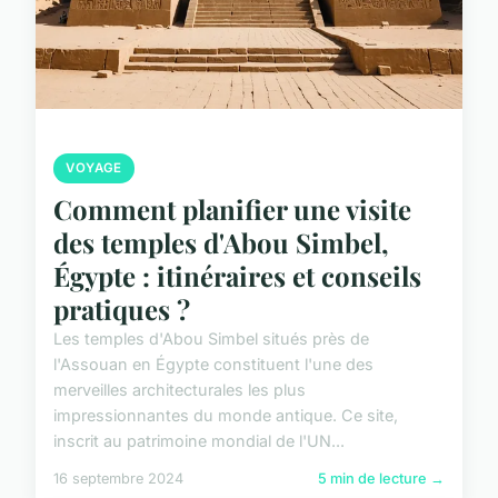
VOYAGE
Comment planifier une visite
des temples d'Abou Simbel,
Égypte : itinéraires et conseils
pratiques ?
Les temples d'Abou Simbel situés près de
l'Assouan en Égypte constituent l'une des
merveilles architecturales les plus
impressionnantes du monde antique. Ce site,
inscrit au patrimoine mondial de l'UN...
16 septembre 2024
5 min de lecture →