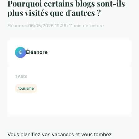
Pourquoi certains blogs sont-ils
plus visités que d'autres ?
Éléanore
•
06/05/2026 19:26
•
11 min de lecture
Éléanore
É
TAGS
tourisme
Vous planifiez vos vacances et vous tombez