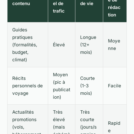
contenu
el de
de vie
rédac
trafic
tion
Guides
pratiques
Longue
Moye
(formalités,
Élevé
(12+
nne
budget,
mois)
climat)
Moyen
Récits
Courte
(pic à
personnels de
(1-3
Facile
publicat
voyage
mois)
ion)
Actualités
Très
Très
promotions
élevé
courte
Rapid
(vols,
(mais
(jours/s
e